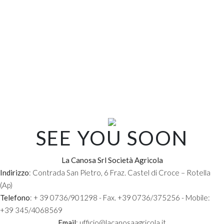
ALTRE RICETTE
BACCALÀ CON UVETTA E PEKÒ
RICETTA
SEE YOU SOON
La Canosa Srl Società Agricola
Indirizzo
: Contrada San Pietro, 6 Fraz. Castel di Croce – Rotella
(Ap)
Telefono
: + 39 0736/901298 - Fax. +39 0736/375256 - Mobile:
CACIOTTA CROCCANTE SUL LETTO DI FAVA
+39 345/4068569
CON SERVATOR
Email
: ufficio@lacanosaagricola.it